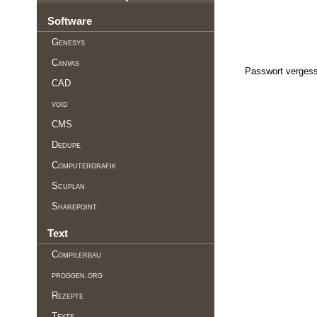
Software
Genesys
Canvas
Passwort vergess
CAD
void
CMS
Dedupe
Computergrafik
Scuplan
Sharepoint
Text
Compilerbau
proggen.org
Rezepte
Texte