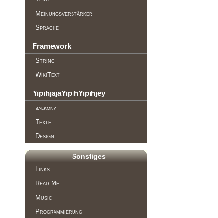
Meinungsverstärker
Sprache
Framework
String
WikiText
YipihjajaYipihYipihjey
balkony
Texte
Design
Sonstiges
Links
Read Me
Music
Programmierung