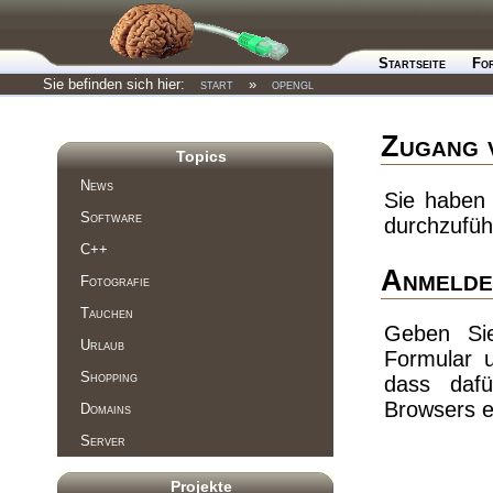
Startseite
Fo
Sie befinden sich hier:
start
»
opengl
Zugang 
Topics
News
Sie haben 
Software
durchzufüh
C++
Anmelde
Fotografie
Tauchen
Geben Si
Urlaub
Formular 
Shopping
dass dafü
Browsers e
Domains
Server
Projekte