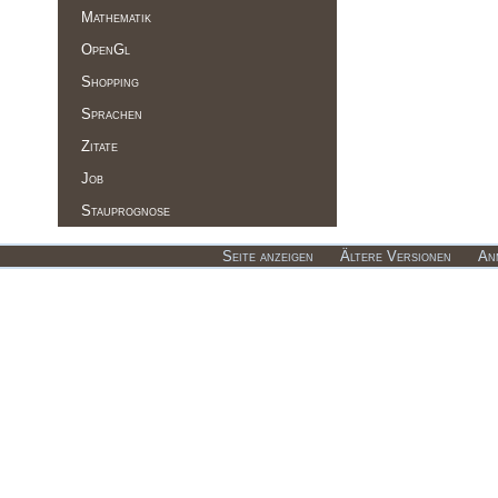
Mathematik
OpenGl
Shopping
Sprachen
Zitate
Job
Stauprognose
Seite anzeigen
Ältere Versionen
An