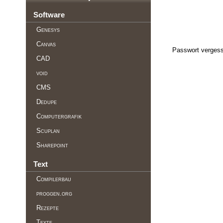
Software
Genesys
Canvas
Passwort vergess
CAD
void
CMS
Dedupe
Computergrafik
Scuplan
Sharepoint
Text
Compilerbau
proggen.org
Rezepte
Texte