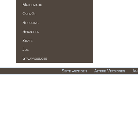
Mathematik
OpenGl
Shopping
Sprachen
Zitate
Job
Stauprognose
Seite anzeigen
Ältere Versionen
An