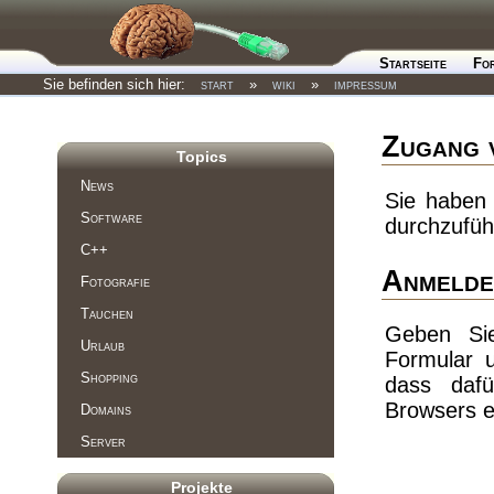
Startseite
Fo
Sie befinden sich hier:
start
»
wiki
»
impressum
Zugang 
Topics
News
Sie haben 
Software
durchzufüh
C++
Anmelde
Fotografie
Tauchen
Geben Si
Urlaub
Formular 
Shopping
dass dafü
Browsers e
Domains
Server
Projekte