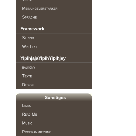
Meinungsverstärker
Sprache
Framework
String
WikiText
YipihjajaYipihYipihjey
balkony
Texte
Design
Sonstiges
Links
Read Me
Music
Programmierung