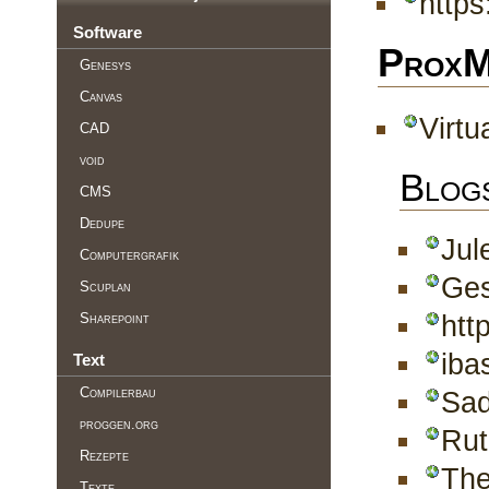
https
Software
Prox
Genesys
Canvas
Virtu
CAD
void
Blog
CMS
Dedupe
Jul
Computergrafik
Ges
Scuplan
Sharepoint
htt
iba
Text
Compilerbau
Sad
proggen.org
Rut
Rezepte
The
Texte