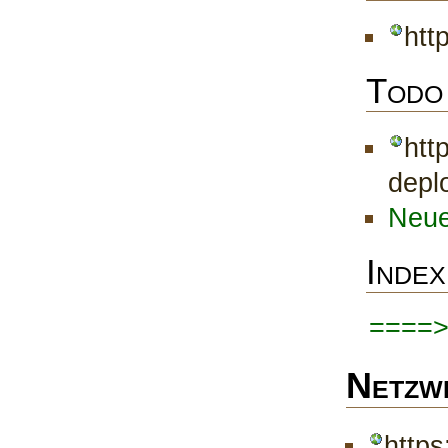
htt
Todo
htt
depl
Neue
Index
====
Netzw
https