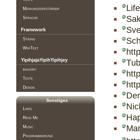
Life
Meinungsverstärker
Sak
Sprache
Sve
Framework
Sch
String
WikiText
htt
YipihjajaYipihYipihjey
Tub
balkony
htt
Texte
htt
Design
Der
Sonstiges
Nic
Links
Hap
Read Me
Mar
Music
Programmierung