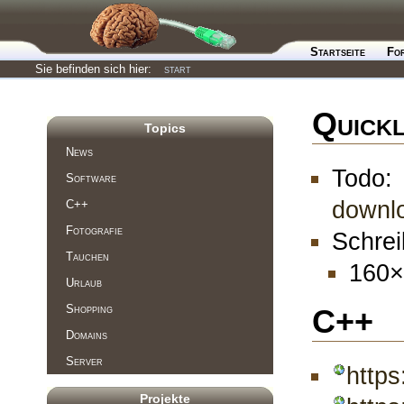
Startseite
Fo
Sie befinden sich hier:
start
Quick
Topics
News
Tod
Software
downl
C++
Fotografie
Schrei
Tauchen
160×
Urlaub
Shopping
C++
Domains
Server
http
Projekte